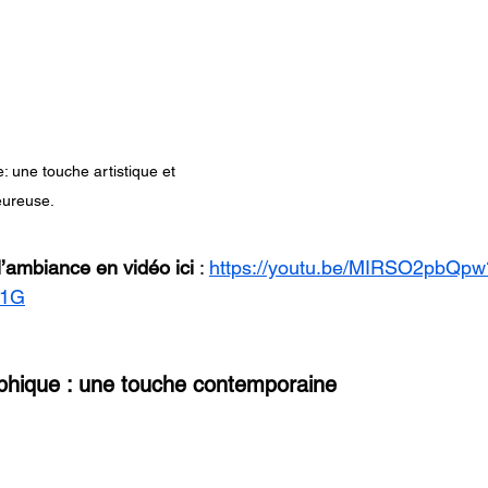
 une touche artistique et 
eureuse.
’ambiance en vidéo ici
 : 
https://youtu.be/MIRSO2pbQpw
h1G
phique : une touche contemporaine