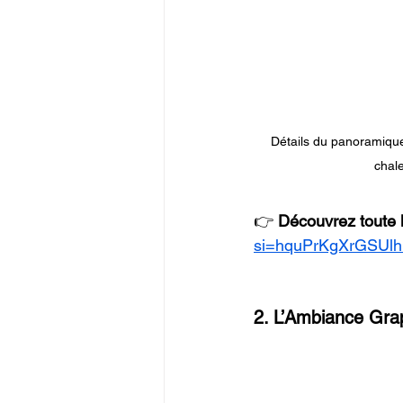
Détails du panoramique:
chal
👉 
Découvrez toute l
si=hquPrKgXrGSUl
2. L’Ambiance Gra