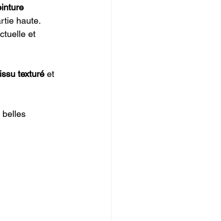
inture 
rtie haute. 
tuelle et 
tissu texturé
 et 
 belles 