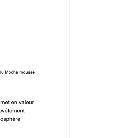
r du Mocha mousse 
 met en valeur 
revêtement 
tmosphère 