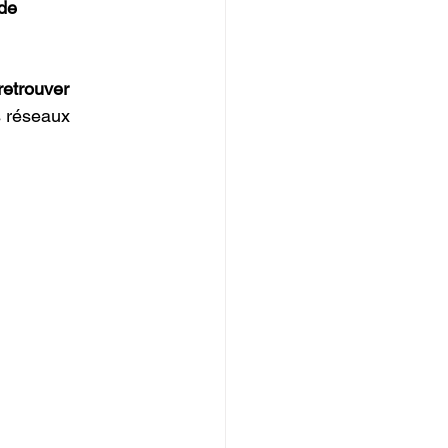
de 
retrouver 
s réseaux 