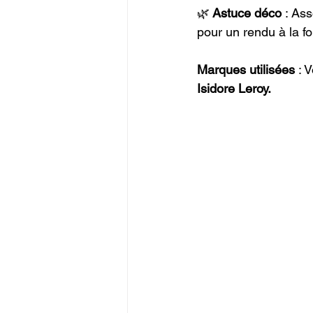
🌿
 Astuce déco
 : As
pour un rendu à la f
Marques utilisées
 : 
Isidore Leroy.