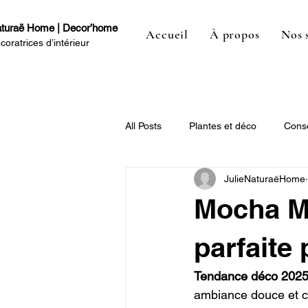
turaë Home | Decor’home
Accueil
À propos
Nos 
coratrices d’intérieur
All Posts
Plantes et déco
Conse
JulieNaturaëHome
Mocha Mo
parfaite
Tendance déco 202
ambiance douce et c