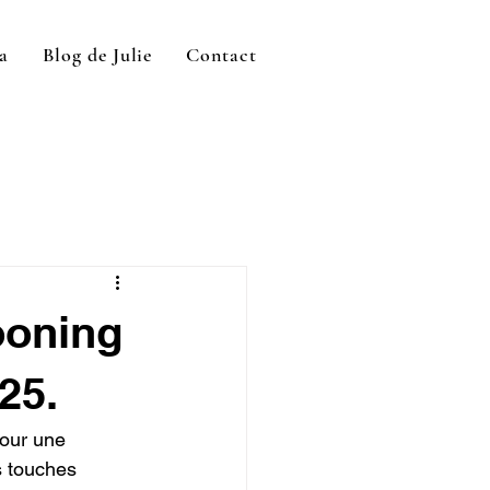
a
Blog de Julie
Contact
ooning
25.
our une 
 touches 