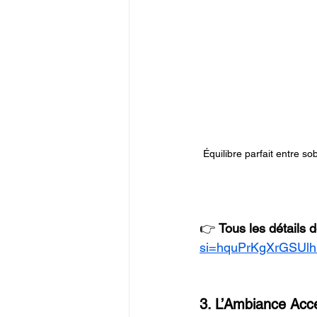
Équilibre parfait entre so
👉 
Tous les détails 
si=hquPrKgXrGSUl
3. L’Ambiance Acc