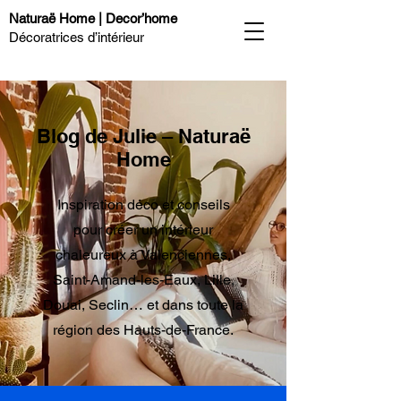
Naturaë Home | Decor’home
Décoratrices d’intérieur
Blog de Julie – Naturaë
Home
Inspiration déco et conseils
pour créer un intérieur
chaleureux à Valenciennes,
Saint-Amand-les-Eaux, Lille,
Douai, Seclin… et dans toute la
région des Hauts-de-France.