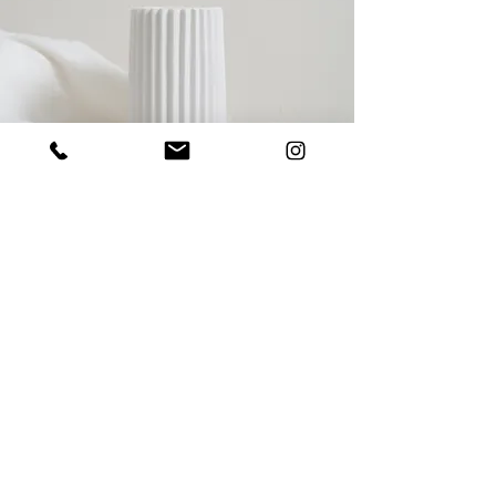
Vision
Créer des lieux de vie harmonieux,
durables et profondément personnels,
où chaque détail a du sens et
contribue à votre bien-être au