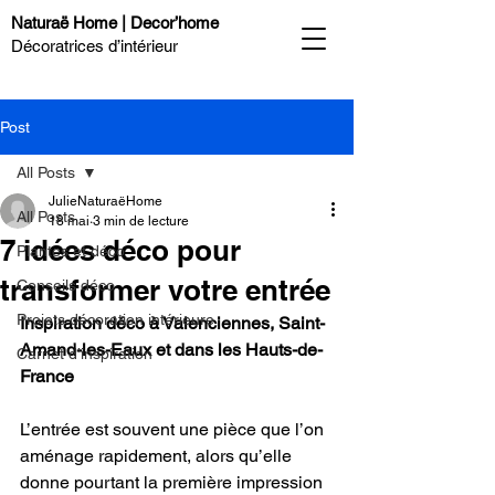
Naturaë Home | Decor’home
Décoratrices d’intérieur
Post
All Posts
JulieNaturaëHome
All Posts
18 mai
3 min de lecture
7 idées déco pour
Plantes et déco
transformer votre entrée
Conseils déco
Projets décoration intérieure
Inspiration déco à Valenciennes, Saint-
Amand-les-Eaux et dans les Hauts-de-
Carnet d’inspiration
France
L’entrée est souvent une pièce que l’on 
aménage rapidement, alors qu’elle 
donne pourtant la première impression 