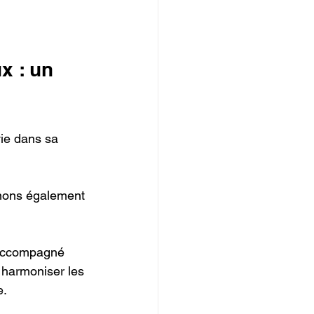
x : un 
ie dans sa 
nons également 
 accompagné 
: harmoniser les 
e.