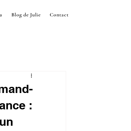
a
Blog de Julie
Contact
Amand-
ance :
’un